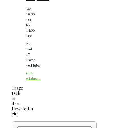
Von
10:00
Uhr
bis
14:00
Uhr
Es
sind
17
Plätze
verfügbar
mehr
erfahren...
Trage
Dich
in
den
Newsletter
ein: