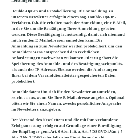
Leistungen und uns.
Double-Opt-In und Protokollierung: Die Anmeldung zu
unserem Newsletter erfolgt in einem sog. Double-Opt-In-
Verfahren. D.h. Sie erhalten nach der Anmeldung eine E-Mail,
in der Sie um die Bestätigung Ihrer Anmeldung gebeten
werden. Diese Bestätigung ist notwendig, damit sich niemand
mit fremden E-Mailadressen anmelden kann. Die
Anmeldungen zum Newsletter werden protokolliert, um den
Anmeldeprozess entsprechend den rechtlichen
Anforderungen nachweisen zu können. Hierzu gehört die
Speicherung des Anmelde- und des Bestätigungszeitpunkts,
als auch der IP-Adresse. Ebenso werden die Änderungen
Ihrer bei dem Versanddienstleister gespeicherten Daten
protokolliert.
Anmeldedaten: Um sich für den Newsletter anzumelden,
reicht es aus, wenn Sie Ihre E-Mailadresse angeben. Optional
bitten wir Sie einen Namen, zwecks persönlicher Ansprache
im Newsletters anzugeben.
Der Versand des Newsletters und die mit ihm verbundene
Erfolgsmessung erfolgen auf Grundlage einer Einwilligung
der Empfänger gem. Art. 6 Abs. 1 lit. a, Art. 7 DSGVO i.V.m § 7
Abs. 2 Nr. 3 UWG oder falls eine Einwilligung nicht