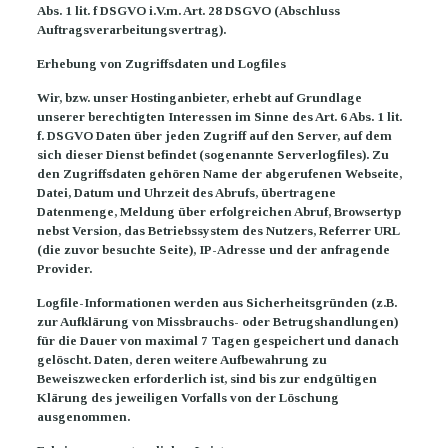
Abs. 1 lit. f DSGVO i.V.m. Art. 28 DSGVO (Abschluss
Auftragsverarbeitungsvertrag).
Erhebung von Zugriffsdaten und Logfiles
Wir, bzw. unser Hostinganbieter, erhebt auf Grundlage
unserer berechtigten Interessen im Sinne des Art. 6 Abs. 1 lit.
f. DSGVO Daten über jeden Zugriff auf den Server, auf dem
sich dieser Dienst befindet (sogenannte Serverlogfiles). Zu
den Zugriffsdaten gehören Name der abgerufenen Webseite,
Datei, Datum und Uhrzeit des Abrufs, übertragene
Datenmenge, Meldung über erfolgreichen Abruf, Browsertyp
nebst Version, das Betriebssystem des Nutzers, Referrer URL
(die zuvor besuchte Seite), IP-Adresse und der anfragende
Provider.
Logfile-Informationen werden aus Sicherheitsgründen (z.B.
zur Aufklärung von Missbrauchs- oder Betrugshandlungen)
für die Dauer von maximal 7 Tagen gespeichert und danach
gelöscht. Daten, deren weitere Aufbewahrung zu
Beweiszwecken erforderlich ist, sind bis zur endgültigen
Klärung des jeweiligen Vorfalls von der Löschung
ausgenommen.