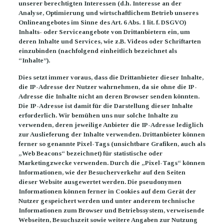
unserer berechtigten Interessen (d.h. Interesse an der
Analyse, Optimierung und wirtschaftlichem Betrieb unseres
Onlineangebotes im Sinne des Art. 6 Abs. 1 lit. f. DSGVO)
Inhalts- oder Serviceangebote von Drittanbietern ein, um
deren Inhalte und Services, wie z.B. Videos oder Schriftarten
einzubinden (nachfolgend einheitlich bezeichnet als
“Inhalte”).
Dies setzt immer voraus, dass die Drittanbieter dieser Inhalte,
die IP-Adresse der Nutzer wahrnehmen, da sie ohne die IP-
Adresse die Inhalte nicht an deren Browser senden könnten.
Die IP-Adresse ist damit für die Darstellung dieser Inhalte
erforderlich. Wir bemühen uns nur solche Inhalte zu
verwenden, deren jeweilige Anbieter die IP-Adresse lediglich
zur Auslieferung der Inhalte verwenden. Drittanbieter können
ferner so genannte Pixel-Tags (unsichtbare Grafiken, auch als
„Web Beacons“ bezeichnet) für statistische oder
Marketingzwecke verwenden. Durch die „Pixel-Tags“ können
Informationen, wie der Besucherverkehr auf den Seiten
dieser Website ausgewertet werden. Die pseudonymen
Informationen können ferner in Cookies auf dem Gerät der
Nutzer gespeichert werden und unter anderem technische
Informationen zum Browser und Betriebssystem, verweisende
Webseiten, Besuchszeit sowie weitere Angaben zur Nutzung