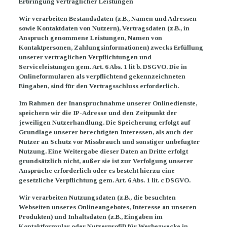
Erbringung vertraglicher Leistungen
Wir verarbeiten Bestandsdaten (z.B., Namen und Adressen
sowie Kontaktdaten von Nutzern), Vertragsdaten (z.B., in
Anspruch genommene Leistungen, Namen von
Kontaktpersonen, Zahlungsinformationen) zwecks Erfüllung
unserer vertraglichen Verpflichtungen und
Serviceleistungen gem. Art. 6 Abs. 1 lit b. DSGVO. Die in
Onlineformularen als verpflichtend gekennzeichneten
Eingaben, sind für den Vertragsschluss erforderlich.
Im Rahmen der Inanspruchnahme unserer Onlinedienste,
speichern wir die IP-Adresse und den Zeitpunkt der
jeweiligen Nutzerhandlung. Die Speicherung erfolgt auf
Grundlage unserer berechtigten Interessen, als auch der
Nutzer an Schutz vor Missbrauch und sonstiger unbefugter
Nutzung. Eine Weitergabe dieser Daten an Dritte erfolgt
grundsätzlich nicht, außer sie ist zur Verfolgung unserer
Ansprüche erforderlich oder es besteht hierzu eine
gesetzliche Verpflichtung gem. Art. 6 Abs. 1 lit. c DSGVO.
Wir verarbeiten Nutzungsdaten (z.B., die besuchten
Webseiten unseres Onlineangebotes, Interesse an unseren
Produkten) und Inhaltsdaten (z.B., Eingaben im
Kontaktformular oder Nutzerprofil) für Werbezwecke in