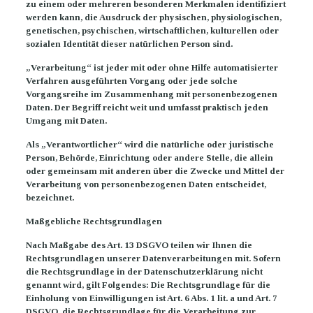
zu einem oder mehreren besonderen Merkmalen identifiziert
werden kann, die Ausdruck der physischen, physiologischen,
genetischen, psychischen, wirtschaftlichen, kulturellen oder
sozialen Identität dieser natürlichen Person sind.
„Verarbeitung“ ist jeder mit oder ohne Hilfe automatisierter
Verfahren ausgeführten Vorgang oder jede solche
Vorgangsreihe im Zusammenhang mit personenbezogenen
Daten. Der Begriff reicht weit und umfasst praktisch jeden
Umgang mit Daten.
Als „Verantwortlicher“ wird die natürliche oder juristische
Person, Behörde, Einrichtung oder andere Stelle, die allein
oder gemeinsam mit anderen über die Zwecke und Mittel der
Verarbeitung von personenbezogenen Daten entscheidet,
bezeichnet.
Maßgebliche Rechtsgrundlagen
Nach Maßgabe des Art. 13 DSGVO teilen wir Ihnen die
Rechtsgrundlagen unserer Datenverarbeitungen mit. Sofern
die Rechtsgrundlage in der Datenschutzerklärung nicht
genannt wird, gilt Folgendes: Die Rechtsgrundlage für die
Einholung von Einwilligungen ist Art. 6 Abs. 1 lit. a und Art. 7
DSGVO, die Rechtsgrundlage für die Verarbeitung zur