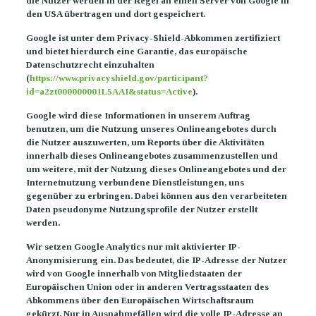
die Nutzer werden in der Regel an einen Server von Google in
den USA übertragen und dort gespeichert.
Google ist unter dem Privacy-Shield-Abkommen zertifiziert
und bietet hierdurch eine Garantie, das europäische
Datenschutzrecht einzuhalten
(
https://www.privacyshield.gov/participant?
id=a2zt000000001L5AAI&status=Active
).
Google wird diese Informationen in unserem Auftrag
benutzen, um die Nutzung unseres Onlineangebotes durch
die Nutzer auszuwerten, um Reports über die Aktivitäten
innerhalb dieses Onlineangebotes zusammenzustellen und
um weitere, mit der Nutzung dieses Onlineangebotes und der
Internetnutzung verbundene Dienstleistungen, uns
gegenüber zu erbringen. Dabei können aus den verarbeiteten
Daten pseudonyme Nutzungsprofile der Nutzer erstellt
werden.
Wir setzen Google Analytics nur mit aktivierter IP-
Anonymisierung ein. Das bedeutet, die IP-Adresse der Nutzer
wird von Google innerhalb von Mitgliedstaaten der
Europäischen Union oder in anderen Vertragsstaaten des
Abkommens über den Europäischen Wirtschaftsraum
gekürzt. Nur in Ausnahmefällen wird die volle IP-Adresse an