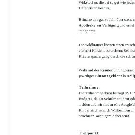
Wirkstoffen, die bei so gut wie j
Hilfe leisten können.
Beinahe das ganze Jahr über steht u
Apotheke
zur Verfügung und es ist
integrieren!
Die Wildkräuter können einen entsc
vielerlei Hinsicht bereichern. Sei al
Kräuterspaziergang durch die schön
Während der Kräuterführung lernst 
jeweiliges
Einsatzgebiet als Heil
Teilnahme:
Die Teilnahmegebühr beträgt 35 €. W
Budgets, da Du Schüler, Student ode
melden und wir finden eine Ausglei
Kinder sind herzlich Willkommen und
benehmen, auch gern dabei sein!
Treffpunkt: