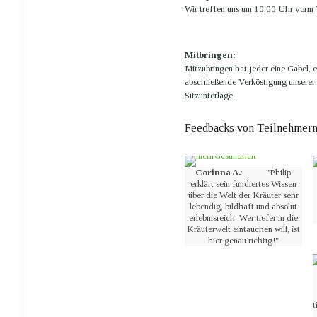
Wir treffen uns um 10:00 Uhr vorm 
Mitbringen:
Mitzubringen hat jeder eine Gabel, e
abschließende Verköstigung unserer
Sitzunterlage.
Feedbacks von Teilnehmern
Corinna A.
: "Philip
erklärt sein fundiertes Wissen
über die Welt der Kräuter sehr
lebendig, bildhaft und absolut
erlebnisreich. Wer tiefer in die
Kräuterwelt eintauchen will, ist
hier genau richtig!"
t