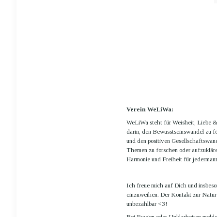
Verein WeLiWa:
WeLiWa steht für Weisheit, Liebe & 
darin, den Bewusstseinswandel zu fö
und den positiven Gesellschaftswand
Themen zu forschen oder aufzuklären
Harmonie und Freiheit für jedermann
Ich freue mich auf Dich und insbeson
einzuweihen. Der Kontakt zur Natur
unbezahlbar <3!
Bei Fragen oder Unklarheiten melde