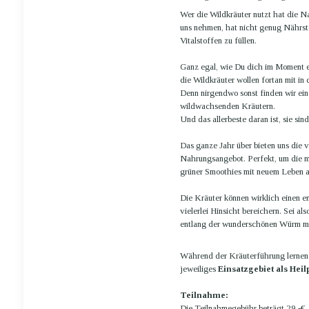
Wer die Wildkräuter nutzt hat die N
uns nehmen, hat nicht genug Nährsto
Vitalstoffen zu füllen.
Ganz egal, wie Du dich im Moment ern
die Wildkräuter wollen fortan mit in
Denn nirgendwo sonst finden wir ein
wildwachsenden Kräutern.
Und das allerbeste daran ist, sie sin
Das ganze Jahr über bieten uns die v
Nahrungsangebot. Perfekt, um die mü
grüner Smoothies mit neuem Leben 
Die Kräuter können wirklich einen e
vielerlei Hinsicht bereichern. Sei a
entlang der wunderschönen Würm 
Während der Kräuterführung lernen 
jeweiliges
Einsatzgebiet als Heil
Teilnahme:
Die Teilnahmegebühr beträgt 29,-€. 