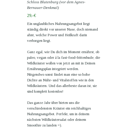
Schloss Blutenburg (vor dem Agnes-
Bernauer-Denkmal)
29,-€
Ein unglaubliches Nahrungsangebot liegt
ständig direkt vor unserer Nase, doch niemand
ahnt, welche Power und Heilkraft darin
verborgen liegt.
Ganz egal, wie Du dich im Moment ernährst, ob
paleo, vegan oder á la fast-food-frittenbude, die
Wildkräuter wollen von jetzt an mit in Deinen
Ernährungsplan integriert werden.
Nirgendwo sonst findet man eine so hohe
Dichte an Nähr- und Vitalstoffen wie in den
Wildkräutern. Und das allerbeste daran ist, sie
sind komplett kostenlos!
Das ganze Jahr über bieten uns die
verschiedensten Kräuter ein reichhaltiges
Nahrungsangebot. Perfekt, um in deinem
nächsten Wildkräutersalat oder deinem
Smoothie zu landen =).