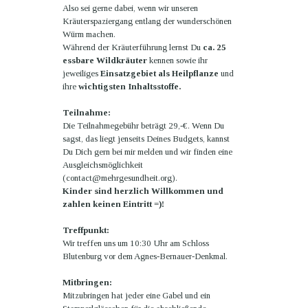
Also sei gerne dabei, wenn wir unseren
Kräuterspaziergang entlang der wunderschönen
Würm machen.
Während der Kräuterführung lernst Du
ca. 25
essbare Wildkräuter
kennen sowie ihr
jeweiliges
Einsatzgebiet als Heilpflanze
und
ihre
wichtigsten Inhaltsstoffe.
Teilnahme:
Die Teilnahmegebühr beträgt 29,-€. Wenn Du
sagst, das liegt jenseits Deines Budgets, kannst
Du Dich gern bei mir melden und wir finden eine
Ausgleichsmöglichkeit
(contact@mehrgesundheit.org).
Kinder sind herzlich Willkommen und
zahlen keinen Eintritt =)!
Treffpunkt:
Wir treffen uns um 10:30 Uhr am Schloss
Blutenburg vor dem Agnes-Bernauer-Denkmal.
Mitbringen:
Mitzubringen hat jeder eine Gabel und ein