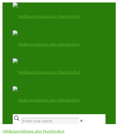
✕
Wildkräuterführung alter Nordfriedhof