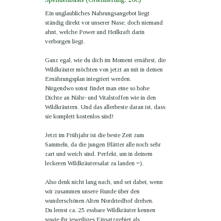
Ein unglaubliches Nahrungsangebot liegt
ständig direkt vor unserer Nase, doch niemand
ahnt, welche Power und Heilkraft darin
verborgen liegt.
Ganz egal, wie du dich im Moment ernährst, die
Wildkräuter möchten von jetzt an mit in deinen
Ernährungsplan integriert werden.
Nirgendwo sonst findet man eine so hohe
Dichte an Nähr- und Vitalstoffen wie in den
Wildkräutern. Und das allerbeste daran ist, dass
sie komplett kostenlos sind!
Jetzt im Frühjahr ist die beste Zeit zum
Sammeln, da die jungen Blätter alle noch sehr
zart und weich sind. Perfekt, um in deinem
leckeren Wildkräutersalat zu landen =).
Also denk nicht lang nach, und sei dabei, wenn
wir zusammen unsere Runde über den
wunderschönen Alten Nordriedho
f drehen.
Du lernst ca. 25 essbare Wildkräuter kennen
sowie ihr jeweiliges Einsatzgebiet als