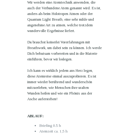
Wir werden eine Atemtechnik anwenden, die
auch der
Verbundene Atem
genannt wird. Es ist,
anders als beim Holotropen Atmen oder der
Quantum Light Breath, eine sehr milde und
angenehme Art zu atmen, welche trotzdem
wundervolle Ergebnisse liefert.
Du brauchst keinerlei Vorerfahrungen mit
Breathwork, um dabei sein zu können. Ich werde
Dich behutsam vorbereiten und in die Materie
einführen, bevor wir loslegen.
Ich kann es wirklich jedem ans Herz legen,
diese Atemreise einmal auszuprobieren. Es ist
immer wieder berührend und wunderschön
mitzuerleben, wie Menschen ihre uralten
Wunden heilen und wie ein Phönix aus der
Asche auferstehen!
ABLAUF:
Briefing 0.5 h
Atemzeit ca. 1,5 h