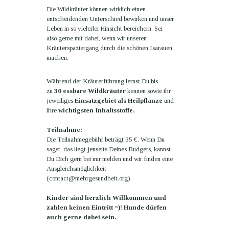
Die Wildkräuter können wirklich einen
entscheidenden Unterschied bewirken und unser
Leben in so vielerlei Hinsicht bereichern. Sei
also gerne mit dabei, wenn wir unseren
Kräuterspaziergang durch die schönen Isarauen
machen.
Während der Kräuterführung lernst Du bis
zu
30 essbare Wildkräuter
kennen sowie ihr
jeweiliges
Einsatzgebiet als Heilpflanze
und
ihre
wichtigsten Inhaltsstoffe.
Teilnahme:
Die Teilnahmegebühr beträgt 35 €. Wenn Du
sagst, das liegt jenseits Deines Budgets, kannst
Du Dich gern bei mir melden und wir finden eine
Ausgleichsmöglichkeit
(contact@mehrgesundheit.org).
Kinder sind herzlich Willkommen und
zahlen keinen Eintritt =)! Hunde dürfen
auch gerne dabei sein.